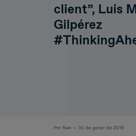
client”, Luis 
Hiperconnectivity
Operatio
Gilpérez
Systems Advisory
#ThinkingAh
Cloud
IT Governance
Per Nae — 30 de gener de 2019