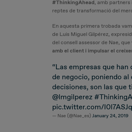
#ThinkingAhead
, amb partners 
reptes de transformació del merca
En aquesta primera trobada vam 
de Luis Miguel Gilpérez, expres
del consell assessor de Nae, que
amb el client i impulsar el crei
“Las empresas que han d
de negocio, poniendo al 
decisiones, son las que ti
@lmgilperez
#Thinking
pic.twitter.com/I0l7ASJ
— Nae (@Nae_es)
January 24, 2019