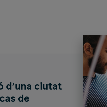
ó d’una ciutat
l cas de