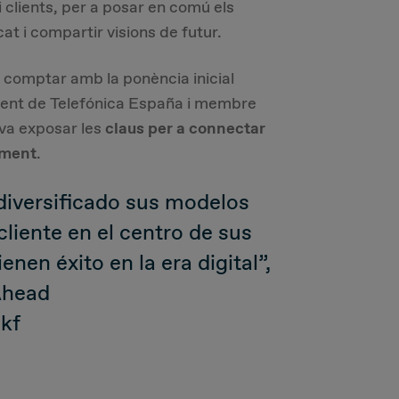
i clients, per a posar en comú els
t i compartir visions de futur.
comptar amb la ponència inicial
ident de Telefónica España i membre
 va exposar les
claus per a connectar
xement
.
iversificado sus modelos
cliente en el centro de sus
enen éxito en la era digital”,
Ahead
qkf