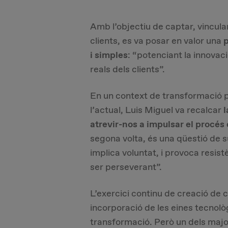
Amb l’objectiu de captar, vincula
clients, es va posar en valor una
p
i simples
: “potenciant la innovac
reals dels clients”.
En un context de transformació
l’actual, Luis Miguel va recalcar
l
atrevir-nos a impulsar el procés 
segona volta, és una qüestió de 
implica voluntat, i provoca resist
ser perseverant”.
L’exercici continu de creació de cu
incorporació de les eines tecnològ
transformació. Però un dels majo