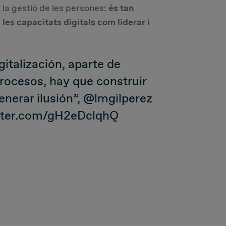
 la gestió de les persones:
és tan
 les capacitats digitals com liderar i
igitalización, aparte de
rocesos, hay que construir
nerar ilusión”,
@lmgilperez
itter.com/gH2eDclqhQ