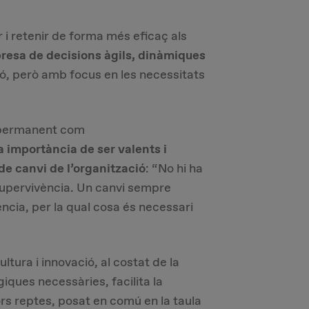
r i retenir de forma més eficaç als
resa de decisions àgils, dinàmiques
ió, però amb focus en les necessitats
 permanent com
a importància de ser valents i
de canvi de l’organització
: “No hi ha
supervivència. Un canvi sempre
ència, per la qual cosa és necessari
ltura i innovació, al costat de la
iques necessàries, facilita la
rs reptes, posat en comú en la taula