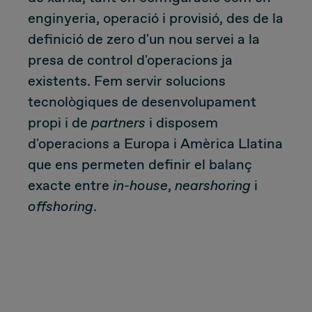
enginyeria, operació i provisió, des de la
Due Diligence
definició de zero d'un nou servei a la
presa de control d'operacions ja
Carve-out
existents. Fem servir solucions
tecnològiques de desenvolupament
Post Merger Integration
propi i de
partners
i disposem
d'operacions a Europa i Amèrica Llatina
Business Strategy
que ens permeten definir el balanç
Market Strategy & Screening Analysis
exacte entre
in-house
,
nearshoring
i
offshoring
.
Performance Transformation