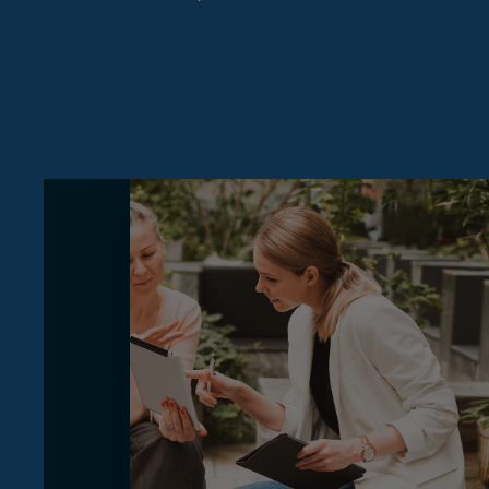
Innocent
Ordenada
Systems Advisory
Tímida
Seria
Cloud
CA
Moderna
Nerviosa
IT Governance
ES
Detallista
OPERATIONS
EN
Treballadora/Constant
Operations Strategy
Esbojarrada
Improvisadora
Digital Operations
Geek
Tranquil·la
Target Operating Model
Operations Programs