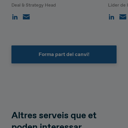
Deal & Strategy Head
Líder de 
Forma part del canvi!
Altres serveis que et
poden interessar