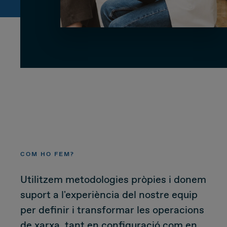
CUSTOMER
Value Proposal & Strategy
Marketing Strategy
Sales Strategy
Customer Management Strategy
COM HO FEM?
Utilitzem metodologies pròpies i donem
Customer Experience
suport a l'experiència del nostre equip
DEAL & STRATEGY
per definir i transformar les operacions
de xarxa, tant en configuració com en