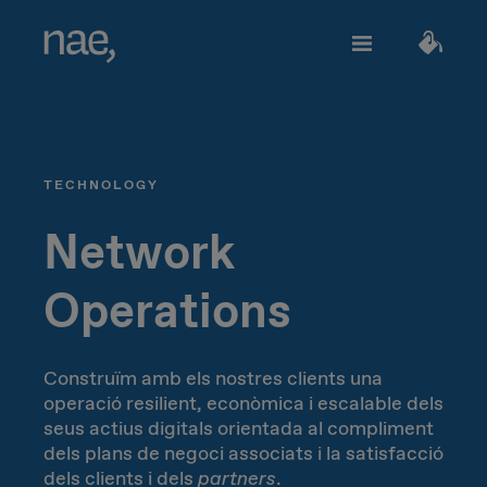
Serveis
Tria els tags que millor et defineixin:
TECHNOLOGY
Veloç
Trendy
TECHNOLOGY
Sobre Nae
Network
Decidida
Perfeccionista
Operations
Network Strategy
Uneix-te
Alegre
Clàssica
Network Deployment
Construïm amb els nostres clients una
operació resilient, econòmica i escalable dels
Network Operations
Extrovertida
Creativa
Parlem?
seus actius digitals orientada al compliment
dels plans de negoci associats i la satisfacció
Hiperconnectivity
dels clients i dels
partners
.