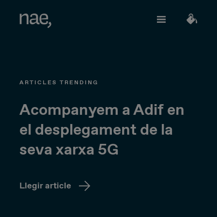
Serveis
Tria els tags que millor et defineixin:
ARTICLES TRENDING
Veloç
Trendy
TECHNOLOGY
Sobre Nae
Acompanyem a Adif en
el desplegament de la
Decidida
Perfeccionista
Network Strategy
seva xarxa 5G
Uneix-te
Alegre
Clàssica
Network Deployment
Network Operations
Llegir article
Extrovertida
Creativa
Parlem?
Hiperconnectivity