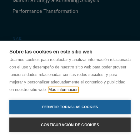
Market Strategy & Screening Analysis
Performance Transformation
NAE
Sobre las cookies en este sitio web
Sobre Nae
Usamos cookies para recolectar y analizar información relacionada
Uneix-te
con el uso y desempeño de nuestro sitio web para poder proveer
Mitjans
funcionalidades relacionadas con las redes sociales, y para
mejorar y personalizar adecuadamente el contenido y publicidad
Contact
en nuestro sitio web.
Más información
PERMITIR TODAS LAS COOKIES
SEGUEIX-NOS
CONFIGURACIÓN DE COOKIES