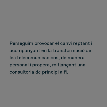
Due Diligence
Carve-out
Post Merger Integration
Perseguim provocar el canvi reptant i
Business Strategy
acompanyant en la transformació de
les telecomunicacions, de manera
Market Strategy & Screening Analysis
personal i propera, mitjançant una
consultoria de principi a fi.
Performance Transformation