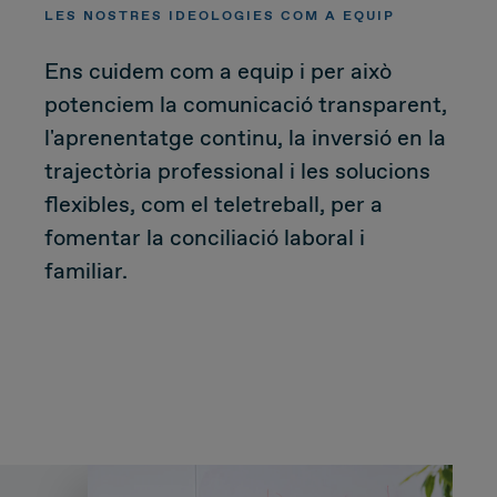
LES NOSTRES IDEOLOGIES COM A EQUIP
CUSTOMER
Ens cuidem com a equip i per això
potenciem la comunicació transparent,
l'aprenentatge continu, la inversió en la
Value Proposal & Strategy
trajectòria professional i les solucions
flexibles, com el teletreball, per a
Marketing Strategy
fomentar la conciliació laboral i
familiar.
Sales Strategy
Customer Management Strategy
Customer Experience
DEAL & STRATEGY