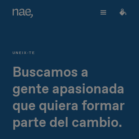
Serveis
Tria els tags que millor et defineixin:
UNEIX-TE
Veloç
Trendy
TECHNOLOGY
Sobre Nae
Buscamos a
Decidida
Perfeccionista
gente apasionada
Network Strategy
Uneix-te
que quiera formar
Alegre
Clàssica
Network Deployment
parte del cambio.
Network Operations
Extrovertida
Creativa
Parlem?
Hiperconnectivity