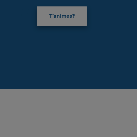
Innocent
Ordenada
Systems Advisory
T'animes?
Tímida
Seria
Cloud
CA
Moderna
Nerviosa
IT Governance
ES
Detallista
OPERATIONS
EN
Treballadora/Constant
Operations Strategy
Esbojarrada
Improvisadora
Digital Operations
Geek
Tranquil·la
Target Operating Model
Operations Programs