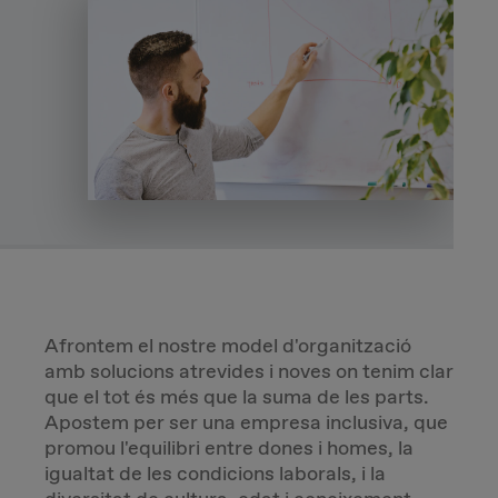
Due Diligence
Carve-out
Post Merger Integration
Business Strategy
Market Strategy & Screening Analysis
Afrontem el nostre model d'organització
Performance Transformation
amb solucions atrevides i noves on tenim clar
que el tot és més que la suma de les parts.
Apostem per ser una empresa inclusiva, que
promou l'equilibri entre dones i homes, la
igualtat de les condicions laborals, i la