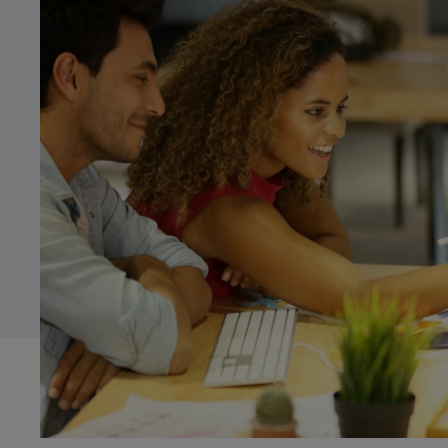
Innocent
Ordenada
Systems Advisory
Tímida
Seria
Cloud
CA
Moderna
Nerviosa
IT Governance
ES
Detallista
OPERATIONS
EN
Treballadora/Constant
Operations Strategy
Esbojarrada
Improvisadora
Digital Operations
Geek
Tranquil·la
Target Operating Model
Operations Programs