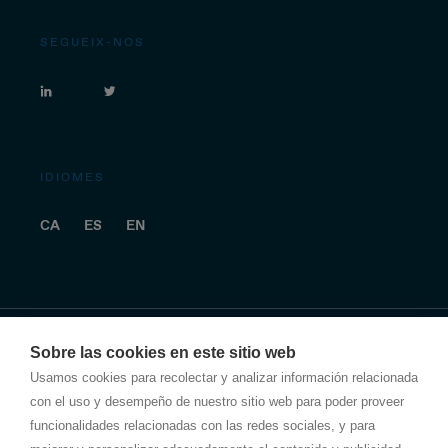
SEGUEIX-NOS
IDIOMES
CA
ES
EN
Sobre las cookies en este sitio web
Avís legal
Usamos cookies para recolectar y analizar información relacionada
con el uso y desempeño de nuestro sitio web para poder proveer
Política de privacitat
funcionalidades relacionadas con las redes sociales, y para