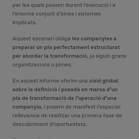
per les quals passen durant l’execució i a
Due Diligence
l’enorme conjunt d’eines i sistemes
implicats.
Carve-out
Aquest escenari obliga
les companyies a
Post Merger Integration
preparar un pla perfectament estructurat
per abordar la transformació
, ja siguin grans
Business Strategy
organitzacions o pimes.
Market Strategy & Screening Analysis
En aquest informe oferim una
visió global
sobre la definició i posada en marxa d’un
Performance Transformation
pla de transformació de l’operació d’una
companyia
, i posem de manifest l’especial
rellevància de realitzar una primera fase de
descobriment d’oportunitats.