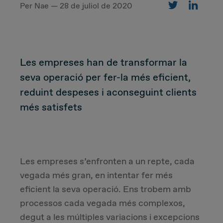
Per Nae — 28 de juliol de 2020
CUSTOMER
Les empreses han de transformar la
Value Proposal & Strategy
seva operació per fer-la més eficient,
reduint despeses i aconseguint clients
Marketing Strategy
més satisfets
Sales Strategy
Customer Management Strategy
Les empreses s’enfronten a un repte, cada
vegada més gran, en intentar fer més
Customer Experience
eficient la seva operació. Ens trobem amb
processos cada vegada més complexos,
DEAL & STRATEGY
degut a les múltiples variacions i excepcions