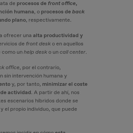
trata de
procesos de
front office
,
ención humana
, o
procesos de
back
undo plano
, respectivamente.
 a ofrecer una
alta productividad y
ervicios de
front desk
o en aquellos
te como un
help desk
o un
call center
.
k office
, por el contrario,
 sin intervención humana y
iento
y, por tanto,
minimizar el coste
 de actividad
. A partir de ahí, nos
es escenarios híbridos donde se
 el propio individuo, que puede
eremos incidir en cómo
esta