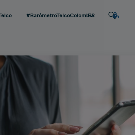
Telco
#BarómetroTelcoColombia
ES
EN
DEAL & STRATEGY
Extrovertida
Creativa
CA
Due Diligence
Detallista
Carve-out
la
Post Merger Integration