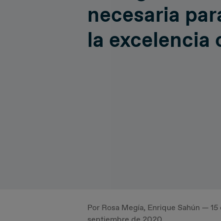
necesaria par
Hiperconnectivity
Operatio
la excelencia 
Systems Advisory
Cloud
IT Governance
Por Rosa Megía, Enrique Sahún — 15
septiembre de 2020