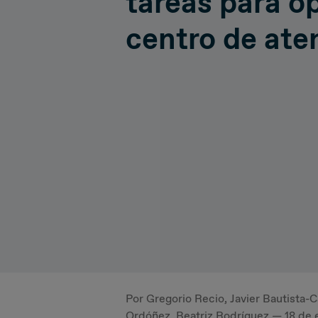
tareas para op
Hiperconnectivity
Operatio
centro de at
Systems Advisory
Cloud
IT Governance
Por Gregorio Recio, Javier Bautista-
Ordóñez, Beatriz Rodríguez — 18 de 