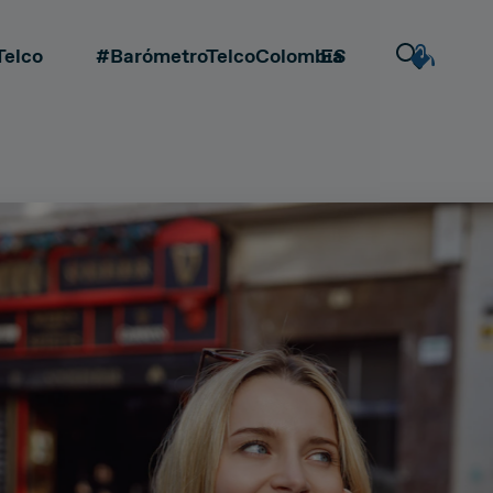
Telco
#BarómetroTelcoColombia
ES
EN
DEAL & STRATEGY
Extrovertida
Creativa
CA
Due Diligence
Detallista
Carve-out
la
Post Merger Integration