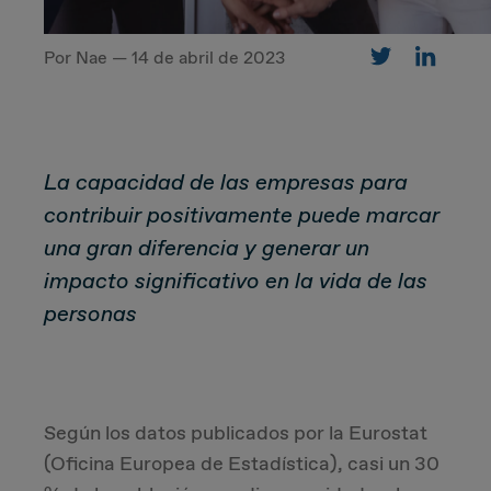
Por Nae — 14 de abril de 2023
CUSTOMER
Value Proposal & Strategy
La capacidad de las empresas para
Marketing Strategy
contribuir positivamente puede marcar
una gran diferencia y generar un
Sales Strategy
impacto significativo en la vida de las
personas
Customer Management Strategy
Customer Experience
Según los datos publicados por la Eurostat
DEAL & STRATEGY
(Oficina Europea de Estadística), casi un 30