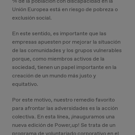
% de la población con discapacidad en la
Unión Europea está en riesgo de pobreza o
Due Diligence
exclusión social.
Carve-out
En este sentido, es importante que las
empresas apuesten por mejorar la situación
Post Merger Integration
de las comunidades y los grupos vulnerables
porque, como miembros activos de la
Business Strategy
sociedad, tienen un papel importante en la
creación de un mundo más justo y
Market Strategy & Screening Analysis
equitativo.
Performance Transformation
Por este motivo, nuestro remedio favorito
para afrontar las adversidades es la acción
colectiva. En esta línea, ¡inauguramos una
nueva edición de Power,up! Se trata de un
programa de voluntariado corporativo en el