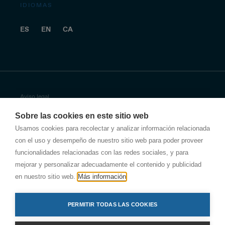
IDIOMAS
ES
EN
CA
Aviso legal
Sobre las cookies en este sitio web
Política de privacidad
Usamos cookies para recolectar y analizar información relacionada
con el uso y desempeño de nuestro sitio web para poder proveer
Política de privacidad de Antala
funcionalidades relacionadas con las redes sociales, y para
Política de empresa
mejorar y personalizar adecuadamente el contenido y publicidad
en nuestro sitio web.
Más información
Otras políticas de seguridad
PERMITIR TODAS LAS COOKIES
Política de cookies