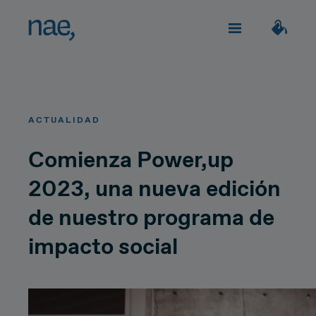
Servicios
Elige los tags que mejor te definan:
ACTUALIDAD
Veloz
Trendy
TECHNOLOGY
Sobre Nae
Comienza Power,up
2023, una nueva edición
Decidida
Perfeccionista
Impacto social
Network Strategy
de nuestro programa de
Alegre
Clásica
Network Deployment
impacto social
Únete
Network Operations
Extrovertida
Creativa
¿Hablamos?
Hiperconnectivity