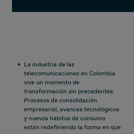
CUSTOMER
Value Proposal & Strategy
Marketing Strategy
La industria de las
telecomunicaciones en Colombia
Sales Strategy
vive un momento de
Customer Management Strategy
transformación sin precedentes.
Procesos de consolidación
Customer Experience
empresarial, avances tecnológicos
y nuevos hábitos de consumo
DEAL & STRATEGY
están redefiniendo la forma en que