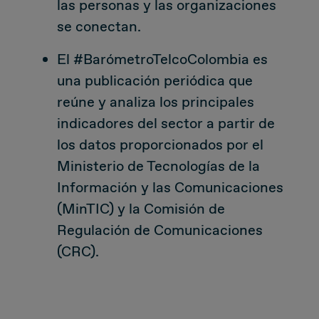
las personas y las organizaciones
se conectan.
Due Diligence
El #BarómetroTelcoColombia es
Carve-out
una publicación periódica que
reúne y analiza los principales
Post Merger Integration
indicadores del sector a partir de
los datos proporcionados por el
Business Strategy
Ministerio de Tecnologías de la
Market Strategy & Screening Analysis
Información y las Comunicaciones
(MinTIC) y la Comisión de
Performance Transformation
Regulación de Comunicaciones
(CRC).