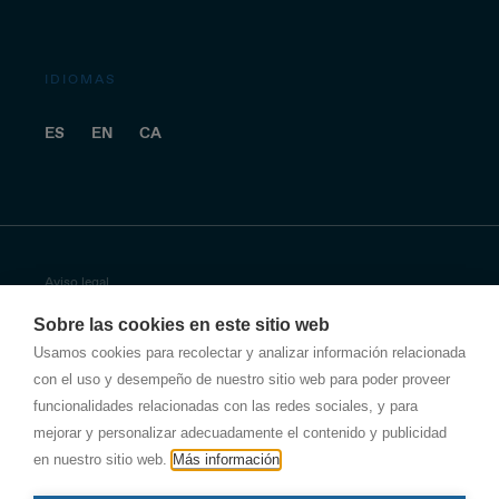
IDIOMAS
ES
EN
CA
Aviso legal
Sobre las cookies en este sitio web
Política de privacidad
Usamos cookies para recolectar y analizar información relacionada
con el uso y desempeño de nuestro sitio web para poder proveer
Política de privacidad de Antala
funcionalidades relacionadas con las redes sociales, y para
Política de empresa
mejorar y personalizar adecuadamente el contenido y publicidad
en nuestro sitio web.
Más información
Otras políticas de seguridad