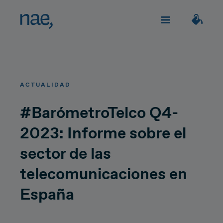
Servicios
Elige los tags que mejor te definan:
ACTUALIDAD
Veloz
Trendy
TECHNOLOGY
Sobre Nae
#BarómetroTelco Q4-
2023: Informe sobre el
Decidida
Perfeccionista
Impacto social
Network Strategy
sector de las
Alegre
Clásica
Network Deployment
telecomunicaciones en
Únete
España
Network Operations
Extrovertida
Creativa
¿Hablamos?
Hiperconnectivity