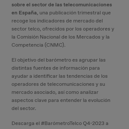
sobre el sector de las telecomunicaciones
Due Diligence
en España
, una publicación trimestral que
recoge los indicadores de mercado del
Carve-out
sector telco, ofrecidos por los operadores y
la Comisión Nacional de los Mercados y la
Post Merger Integration
Competencia (CNMC).
Business Strategy
El objetivo del barómetro es agrupar las
distintas fuentes de información para
Market Strategy & Screening Analysis
ayudar a identificar las tendencias de los
operadores de telecomunicaciones y su
Performance Transformation
mercado asociado, así como analizar
aspectos clave para entender la evolución
del sector.
Descarga el #BarómetroTelco Q4-2023 a