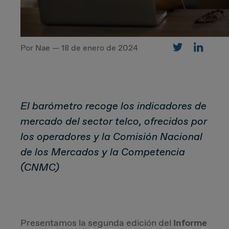
CUSTOMER
Por Nae — 18 de enero de 2024
Value Proposal & Strategy
Marketing Strategy
El barómetro recoge los indicadores de
mercado del sector telco, ofrecidos por
Sales Strategy
los operadores y la Comisión Nacional
de los Mercados y la Competencia
Customer Management Strategy
(CNMC)
Customer Experience
DEAL & STRATEGY
Presentamos la segunda edición del
Informe