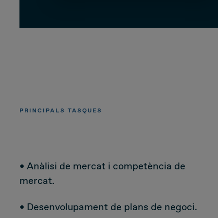
CUSTOMER
Value Proposal & Strategy
Marketing Strategy
PRINCIPALS TASQUES
Sales Strategy
Customer Management Strategy
• Anàlisi de mercat i competència de
Customer Experience
mercat.
DEAL & STRATEGY
• Desenvolupament de plans de negoci.