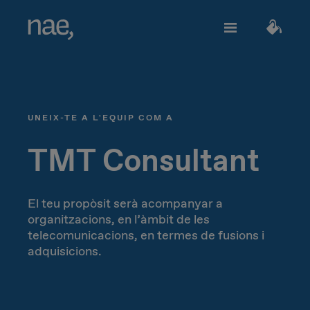
Serveis
Tria els tags que millor et defineixin:
UNEIX-TE A L'EQUIP COM A
Veloç
Trendy
TECHNOLOGY
Sobre Nae
TMT Consultant
Decidida
Perfeccionista
Network Strategy
El teu propòsit serà a
companyar a
organitzacions, en l’àmbit de les
Uneix-te
Alegre
Clàssica
Network Deployment
telecomunicacions, en termes de fusions i
adquisicions.
Network Operations
Extrovertida
Creativa
Parlem?
Hiperconnectivity