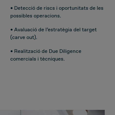
• Detecció de riscs i oportunitats de les
Due Diligence
possibles operacions.
Carve-out
• Avaluació de l’estratègia del target
(carve out).
Post Merger Integration
• Realització de Due Diligence
Business Strategy
comercials i tècniques.
Market Strategy & Screening Analysis
Performance Transformation