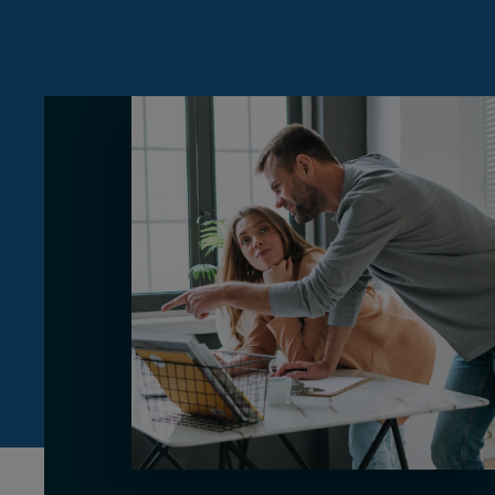
Innocent
Ordenada
Systems Advisory
Tímida
Seria
Cloud
CA
Moderna
Nerviosa
IT Governance
ES
Detallista
OPERATIONS
EN
Treballadora/Constant
Operations Strategy
Esbojarrada
Improvisadora
Digital Operations
Geek
Tranquil·la
Target Operating Model
Operations Programs