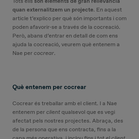
Tots ells
són elements de gran rellevància
quan externalitzem un projecte
. En aquest
article t’explico per què són importants i com
poden afavorir-se a través de la cocreació.
Però, abans d’entrar en detall de com ens
ajuda la cocreació, veurem què entenem a
Nae per
cocrear
.
Què entenem per cocrear
Cocrear és treballar amb el client. I a Nae
entenem per
client
qualsevol que es vegi
afectat pels nostres projectes. Abraça, des
de la persona que ens contracta, fins a la
capa més operativa, i inclou fins i tot el
client