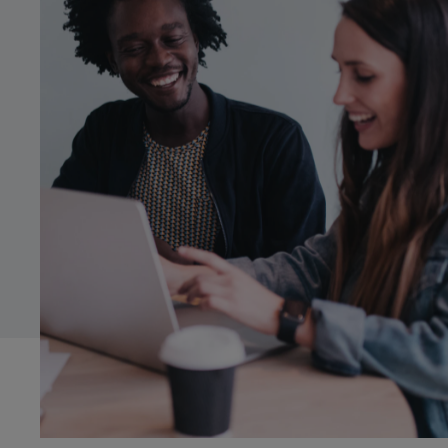
Innocent
Ordenada
Systems Advisory
Tímida
Seria
Cloud
CA
Moderna
Nerviosa
IT Governance
ES
Detallista
OPERATIONS
EN
Treballadora/Constant
Operations Strategy
Esbojarrada
Improvisadora
Digital Operations
Geek
Tranquil·la
Target Operating Model
Operations Programs