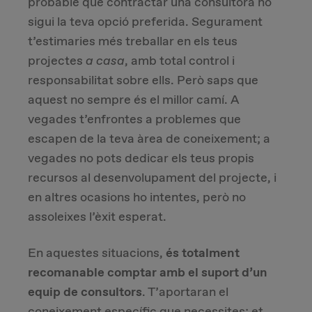
probable que contractar una consultora no
sigui la teva opció preferida. Segurament
Due Diligence
t’estimaries més treballar en els teus
projectes
a casa
, amb total control i
Carve-out
responsabilitat sobre ells. Però saps que
aquest no sempre és el millor camí. A
Post Merger Integration
vegades t’enfrontes a problemes que
escapen de la teva àrea de coneixement; a
Business Strategy
vegades no pots dedicar els teus propis
recursos al desenvolupament del projecte, i
Market Strategy & Screening Analysis
en altres ocasions ho intentes, però no
assoleixes l’èxit esperat.
Performance Transformation
En aquestes situacions,
és totalment
recomanable comptar amb el suport d’un
equip de consultors
. T’aportaran el
coneixement específic que necessites; et