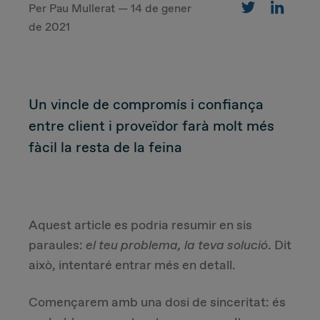
Per Pau Mullerat — 14 de gener
de 2021
CUSTOMER
Value Proposal & Strategy
Un vincle de compromís i confiança
entre client i proveïdor farà molt més
Marketing Strategy
fàcil la resta de la feina
Sales Strategy
Customer Management Strategy
Aquest article es podria resumir en sis
paraules:
el teu problema, la teva solució
. Dit
Customer Experience
això, intentaré entrar més en detall.
DEAL & STRATEGY
Començarem amb una dosi de sinceritat: és