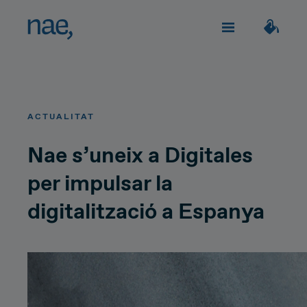
Serveis
Tria els tags que millor et defineixin:
ACTUALITAT
Veloç
Trendy
TECHNOLOGY
Sobre Nae
Nae s’uneix a Digitales
per impulsar la
Decidida
Perfeccionista
Network Strategy
digitalització a Espanya
Uneix-te
Alegre
Clàssica
Network Deployment
Network Operations
Extrovertida
Creativa
Parlem?
Hiperconnectivity