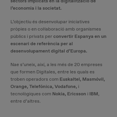
sectors implicats en la digitalització de
l’economia i la societat.
Due Diligence
L’objectiu és desenvolupar iniciatives
Carve-out
pròpies o en col·laboració amb organismes
públics i privats per
convertir Espanya en un
Post Merger Integration
escenari de referència per al
desenvolupament digital d’Europa.
Business Strategy
Nae s’uneix, així, a les més de 20 empreses
Market Strategy & Screening Analysis
que formen Digitales, entre les quals es
troben operadors com
Euskaltel, Masmóvil,
Performance Transformation
Orange, Telefónica, Vodafone,
i
tecnològiques com
Nokia, Ericsson
i
IBM
,
entre d’altres.