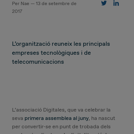
Per Nae — 13 de setembre de
2017
CUSTOMER
Value Proposal & Strategy
L’organització reuneix les principals
empreses tecnològiques i de
Marketing Strategy
telecomunicacions
Sales Strategy
Customer Management Strategy
Customer Experience
L’associació Digitales, que va celebrar la
seva
primera assemblea al juny
, ha nascut
DEAL & STRATEGY
per convertir-se en punt de trobada dels