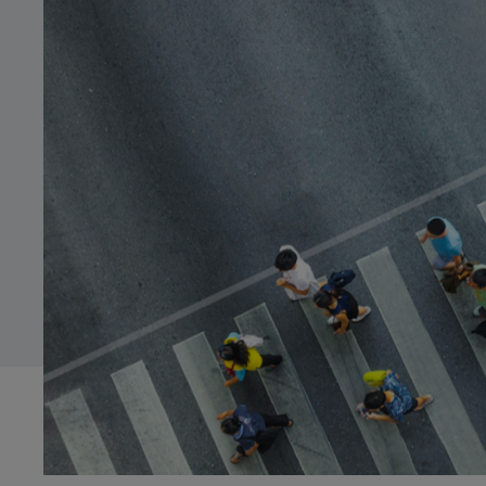
Innocent
Ordenada
Systems Advisory
Tímida
Seria
Cloud
CA
Moderna
Nerviosa
IT Governance
ES
Detallista
OPERATIONS
EN
Treballadora/Constant
Operations Strategy
Esbojarrada
Improvisadora
Digital Operations
Geek
Tranquil·la
Target Operating Model
Operations Programs