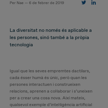
Per Nae — 6 de febrer de 2019
CUSTOMER
La diversitat no només és aplicable a
Value Proposal & Strategy
les persones, sinó també a la pròpia
tecnologia
Marketing Strategy
Sales Strategy
Igual que les seves empremtes dactilars,
Customer Management Strategy
cada ésser humà és únic, però quan les
persones interactuen i construeixen
Customer Experience
relacions, aprenen a col·laborar i s’uneixen
per a crear una cosa nova. Així mateix,
DEAL & STRATEGY
qualsevol exemple d’intel·ligència artificial