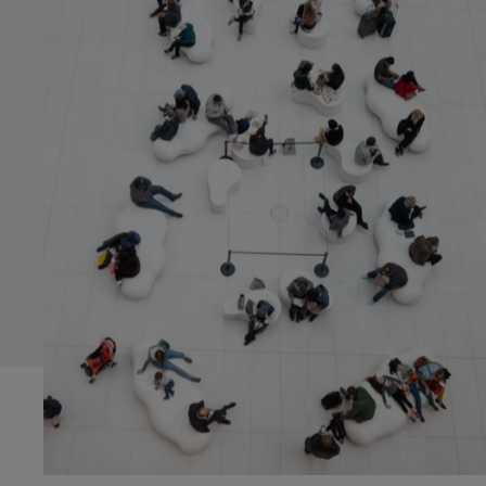
Innocent
Ordenada
Systems Advisory
Tímida
Seria
Cloud
CA
Moderna
Nerviosa
IT Governance
ES
Detallista
OPERATIONS
EN
Treballadora/Constant
Operations Strategy
Esbojarrada
Improvisadora
Digital Operations
Geek
Tranquil·la
Target Operating Model
Operations Programs