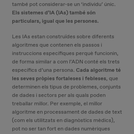
també pot considerar-se un ‘individu’ únic.
Els sistemes d’IA (IAs) també són
Due Diligence
particulars, igual que les persones.
Carve-out
Les IAs estan construïdes sobre diferents
algoritmes que contenen els passos i
Post Merger Integration
instruccions específiques perquè funcionin,
Business Strategy
de forma similar a com l’ADN conté els trets
específics d’una persona.
Cada algoritme té
Market Strategy & Screening Analysis
les seves pròpies fortaleses i febleses
, que
determinen els tipus de problemes, conjunts
Performance Transformation
de dades i sectors per als quals poden
treballar millor. Per exemple, el millor
algoritme en processament de dades de text
(com els utilitzats en diagnòstics mèdics),
pot no ser tan fort en dades numèriques