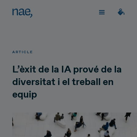
Serveis
Tria els tags que millor et defineixin:
ARTICLE
Veloç
Trendy
TECHNOLOGY
Sobre Nae
L’èxit de la IA prové de la
diversitat i el treball en
Decidida
Perfeccionista
Network Strategy
equip
Uneix-te
Alegre
Clàssica
Network Deployment
Network Operations
Extrovertida
Creativa
Parlem?
Hiperconnectivity