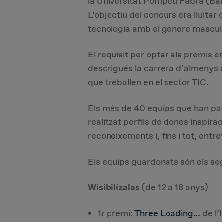
la Universitat Pompeu Fabra (Ba
L’objectiu del concurs era lluitar
tecnologia amb el gènere masculí
El requisit per optar als premis 
descrigués la carrera d’almenys
que treballen en el sector TIC.
Els més de 40 equips que han par
realitzat perfils de dones inspira
reconeixements i, fins i tot, entr
Els equips guardonats són els se
Wisibilízalas
(de 12 a 18 anys)
1r premi:
Three Loading…
de l’