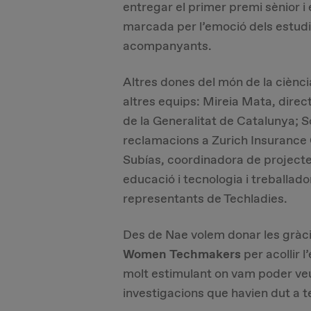
entregar el primer premi sènior i
marcada per l’emoció dels estudia
acompanyants.
Altres dones del món de la ciència
altres equips: Mireia Mata, direct
de la Generalitat de Catalunya; S
reclamacions a Zurich Insuranc
Subías, coordinadora de project
educació i tecnologia i treballad
representants de Techladies.
Des de Nae volem donar les gràcie
Women Techmakers
per acollir 
molt estimulant on vam poder veu
investigacions que havien dut a 