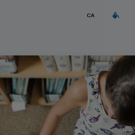
CA
ES
DEAL & STRATEGY
a
Extrovertida
Creativa
EN
Due Diligence
Detallista
Carve-out
uil·la
Post Merger Integration