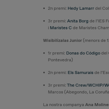
2n premi:
Hedy Lamarr
del Col
3r premi:
Anita Borg
de l’IES F
i
Maristes C
de Maristes Cham
Wisibilízalas Junior
(menors de 1
1r premi:
Donas do Código
del 
Pontevedra)
2n premi:
Els Samurais
de l’Es
3r premi:
The Crew/WCHIP/
Marcos (Abegondo, La Coruñ
La nostra companya
Ana Moline