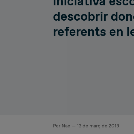
iniciativa esc
Hiperconnectivity
Operatio
descobrir don
referents en l
Systems Advisory
Cloud
IT Governance
Per Nae — 13 de març de 2018