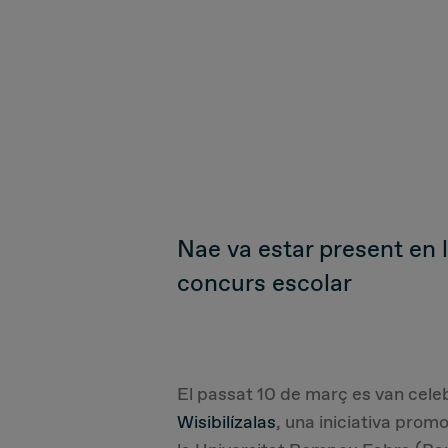
Nae va estar present en 
concurs escolar
El passat 10 de març es van celeb
Wisibilízalas
, una iniciativa pro