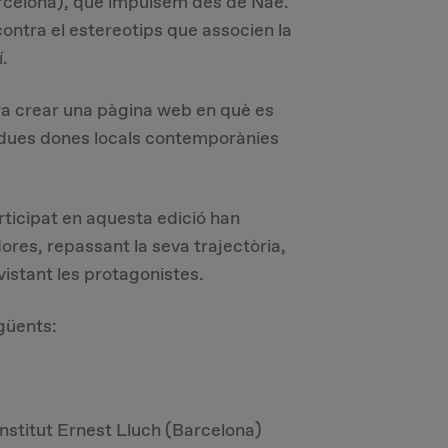
rcelona), que impulsem des de Nae.
 contra el estereotips que associen la
.
era crear una pàgina web en què es
 dues dones locals contemporànies
ticipat en aquesta edició han
dores, repassant la seva trajectòria,
evistant les protagonistes.
güents:
Institut Ernest Lluch (Barcelona)