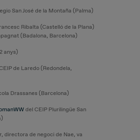
egio San José de la Montaña (Palma)
rancesc Ribalta (Castelló de la Plana)
pagnat (Badalona, Barcelona)
2 anys)
CEIP de Laredo (Redondela,
cola Drassanes (Barcelona)
WomanWW
del CEIP Plurilingüe San
a)
r
, directora de negoci de Nae, va