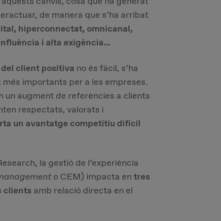
 aquests canvis, cosa que ha generat
teractuar, de manera que s’ha arribat
gital, hiperconnectat, omnicanal,
nfluència i alta exigència…
del client positiva
no és fàcil, s’ha
it més importants per a les empreses.
 un augment de referències a clients
nten respectats, valorats i
rta un avantatge competitiu difícil
esearch, la gestió de l’experiència
 management
o CEM) impacta en
tres
 clients
amb relació directa en el