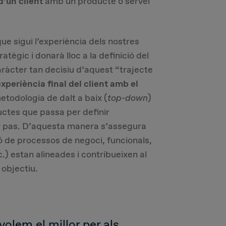
d’un client
amb un producte o servei
que sigui l’experiència dels nostres
tègic i donarà lloc a la definició del
aràcter tan decisiu d’aquest “trajecte
experiència final del client amb el
etodologia de dalt a baix (
top-down
)
ctes que passa per definir
 pas. D’aquesta manera s’assegura
ió de processos de negoci, funcionals,
) estan alineades i contribueixen al
 objectiu.
olem el millor per als