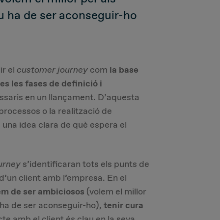
tiu ha de ser aconseguir-ho
ir el
customer journey
com
la base
es les fases de definició i
saris en un llançament. D’aquesta
processos o la realització de
una idea clara de què espera el
urney
s’identificaran tots els punts de
d’un client amb l’empresa. En el
m de ser ambiciosos
(volem el millor
iu ha de ser aconseguir-ho),
tenir cura
e amb el client és clau en la seva