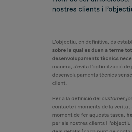
nostres clients i l’objec
L’objectiu, en definitiva, és establ
sobre la qual es duen a terme tot
desenvolupaments tècnics
neces
manera, s’evita l’optimització de 
desenvolupaments tècnics sense 
client.
Per a la definició del
customer jo
contacte i moments de la veritat 
moment de fer aquesta tasca,
he
per als nostres clients i l’object
dels detalls
(cada punt de contact