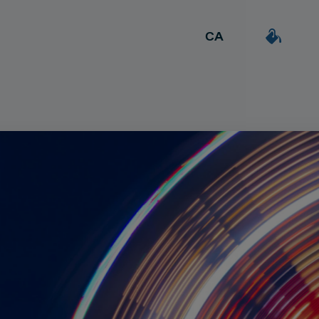
CA
ES
DEAL & STRATEGY
a
Extrovertida
Creativa
EN
Due Diligence
Detallista
Carve-out
uil·la
Post Merger Integration