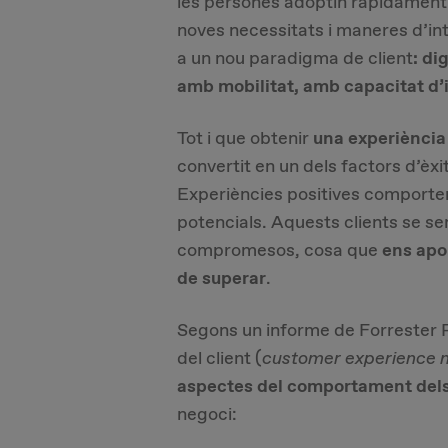
les persones adoptin ràpidament
noves necessitats i maneres d’in
a un nou paradigma de client
: di
amb mobilitat, amb capacitat d’i
Tot i que obtenir
una experiència 
convertit en un dels factors d’èx
Experiències positives comporten
potencials. Aquests clients se se
compromesos, cosa que
ens apo
de superar
.
Segons un informe de Forrester R
del client (
customer experience
aspectes del comportament dels
negoci: