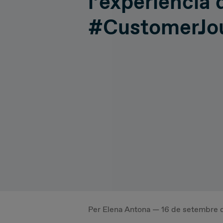
l’experiència 
Hiperconnectivity
Operatio
#CustomerJo
Systems Advisory
Cloud
IT Governance
Per Elena Antona — 16 de setembre 