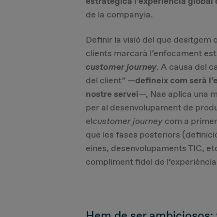
estratègica l’experiència global 
de la companyia.
Definir la visió del que desitgem 
clients marcarà l’enfocament estra
customer journey
. A causa del c
del client” —
defineix com serà l’
nostre servei
—, Nae aplica una m
per al desenvolupament de produ
el
customer journey
com a primer
que les fases posteriors (definic
eines, desenvolupaments TIC, etc.
compliment fidel de l’experiència
Hem de ser ambiciosos: v