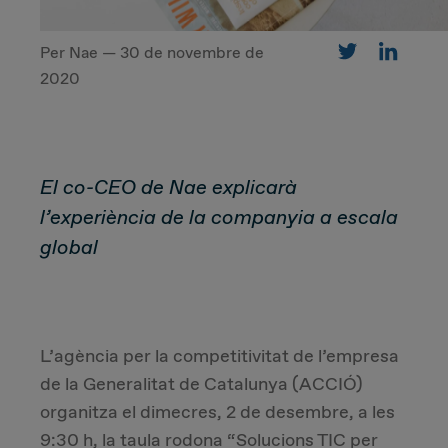
Per Nae — 30 de novembre de
CUSTOMER
2020
Value Proposal & Strategy
El co-CEO de Nae explicarà
Marketing Strategy
l’experiència de la companyia a escala
Sales Strategy
global
Customer Management Strategy
Customer Experience
L’agència per la competitivitat de l’empresa
de la Generalitat de Catalunya (ACCIÓ)
DEAL & STRATEGY
organitza el dimecres, 2 de desembre, a les
9:30 h, la taula rodona “Solucions TIC per