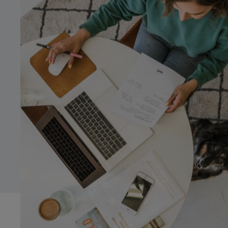
Innocent
Ordenada
Systems Advisory
Tímida
Seria
Cloud
CA
Moderna
Nerviosa
IT Governance
ES
Detallista
OPERATIONS
EN
Treballadora/Constant
Operations Strategy
Esbojarrada
Improvisadora
Digital Operations
Geek
Tranquil·la
Target Operating Model
Operations Programs