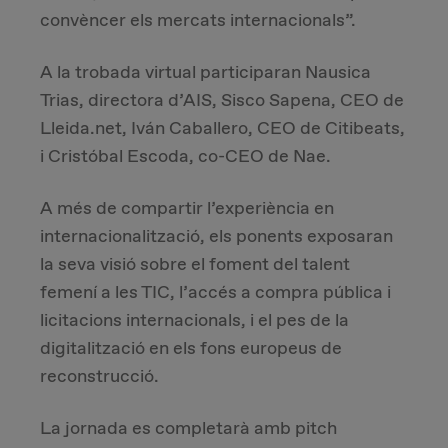
convèncer els mercats internacionals”.
Due Diligence
A la trobada virtual participaran Nausica
Carve-out
Trias, directora d’AIS, Sisco Sapena, CEO de
Lleida.net, Iván Caballero, CEO de Citibeats,
Post Merger Integration
i Cristóbal Escoda, co-CEO de Nae.
Business Strategy
A més de compartir l’experiència en
internacionalització, els ponents exposaran
Market Strategy & Screening Analysis
la seva visió sobre el foment del talent
femení a les TIC, l’accés a compra pública i
Performance Transformation
licitacions internacionals, i el pes de la
digitalització en els fons europeus de
reconstrucció.
La jornada es completarà amb pitch