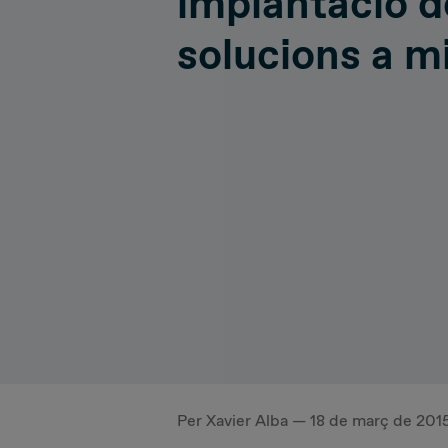
implantació d
Hiperconnectivity
Operatio
solucions a m
Systems Advisory
Cloud
IT Governance
Per Xavier Alba — 18 de març de 201