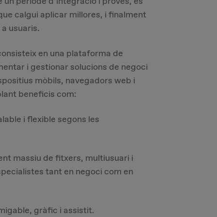
 un període d’integració i proves, es
 que calgui aplicar millores, i finalment
 a usuaris.
consisteix en una plataforma de
entar i gestionar solucions de negoci
positius mòbils, navegadors web i
lant beneficis com:
ble i flexible segons les
nt massiu de fitxers, multiusuari i
specialistes tant en negoci com en
able, gràfic i assistit.