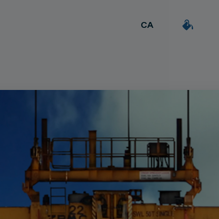
CA
ES
DEAL & STRATEGY
a
Extrovertida
Creativa
EN
Due Diligence
Detallista
Carve-out
uil·la
Post Merger Integration