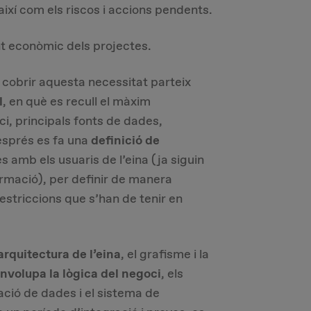
així com els riscos i accions pendents.
nt econòmic dels projectes.
cobrir aquesta necessitat parteix
l
, en què es recull el màxim
i, principals fonts de dades,
esprés es fa una
definició de
s amb els usuaris de l’eina (ja siguin
ormació), per definir de manera
 restriccions que s’han de tenir en
arquitectura de l’eina
, el grafisme i la
nvolupa la lògica del negoci
, els
ció de dades i el sistema de