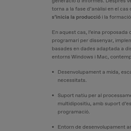
generació d’informes. Després ve
torna a la fase d’anàlisi en el cas
s’inicia la producció
i la formació
En aquest cas, l’eina proposada 
programari per dissenyar, implem
basades en dades adaptada a dis
entorns Windows i Mac, contemp
Desenvolupament a mida, escala
necessitats.
Suport natiu per al processame
multidipositiu, amb suport d’e
programació.
Entorn de desenvolupament amig