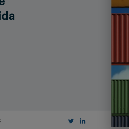
e
ns Programs
Customer Management Strat
ida
Customer Experience
5