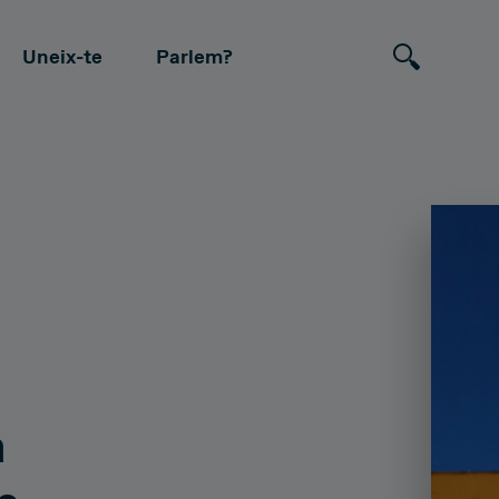
Uneix-te
Parlem?
ONS
CUSTOMER
Perfeccionista
Alegre
Clàssic
s Strategy
Value Proposal & Strategy
da
Seria
Moderna
Nerviosa
perations
Marketing Strategy
ada
Improvisadora
Geek
Tranq
a
erating Model
Sales Strategy