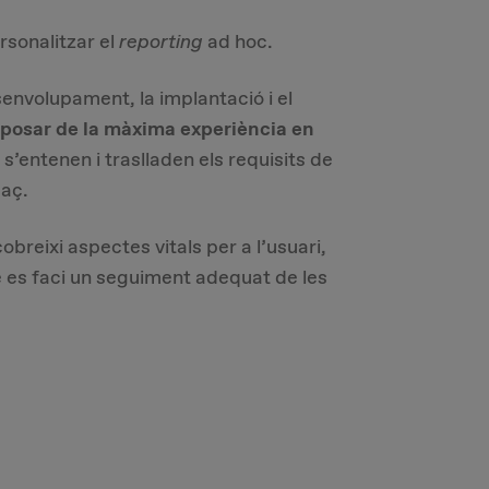
rsonalitzar el
reporting
ad hoc.
envolupament, la implantació i el
sposar de la màxima experiència en
 s’entenen i traslladen els requisits de
caç.
obreixi aspectes vitals per a l’usuari,
e es faci un seguiment adequat de les