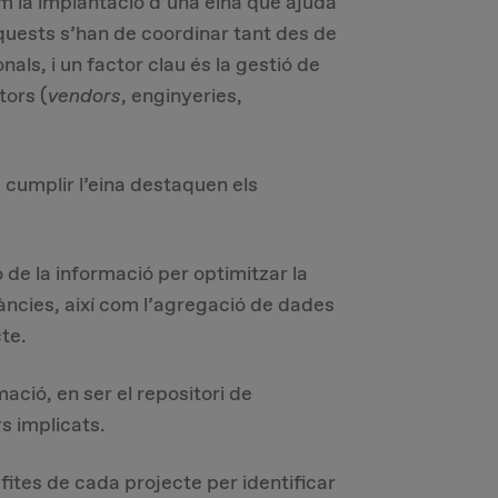
m la implantació d’una eina que ajuda
quests s’han de coordinar tant des de
ls, i un factor clau és la gestió de
tors (
vendors
, enginyeries,
 cumplir l’eina destaquen els
 de la informació per optimitzar la
àncies, així com l’agregació de dades
cte.
rmació, en ser el repositori de
rs implicats.
 fites de cada projecte per identificar