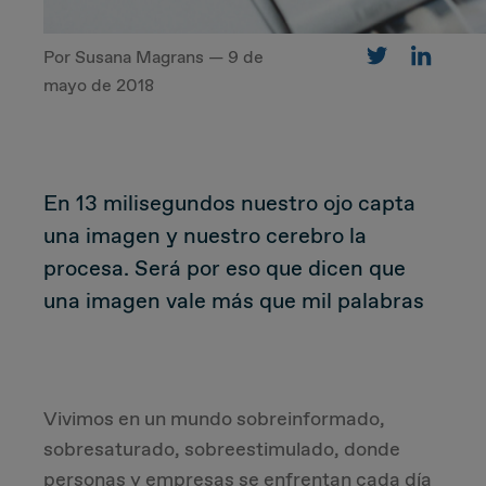
Por Susana Magrans — 9 de
CUSTOMER
mayo de 2018
Value Proposal & Strategy
En 13 milisegundos nuestro ojo capta
Marketing Strategy
una imagen y nuestro cerebro la
Sales Strategy
procesa. Será por eso que dicen que
una imagen vale más que mil palabras
Customer Management Strategy
Customer Experience
Vivimos en un mundo sobreinformado,
DEAL & STRATEGY
sobresaturado, sobreestimulado, donde
personas y empresas se enfrentan cada día