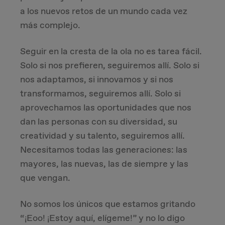
a los nuevos retos de un mundo cada vez
Due Diligence
más complejo.
Carve-out
Seguir en la cresta de la ola no es tarea fácil.
Solo si nos prefieren, seguiremos allí. Solo si
Post Merger Integration
nos adaptamos, si innovamos y si nos
transformamos, seguiremos allí. Solo si
Business Strategy
aprovechamos las oportunidades que nos
dan las personas con su diversidad, su
Market Strategy & Screening Analysis
creatividad y su talento, seguiremos allí.
Necesitamos todas las generaciones: las
Performance Transformation
mayores, las nuevas, las de siempre y las
que vengan.
No somos los únicos que estamos gritando
“¡Eoo! ¡Estoy aquí, elígeme!” y no lo digo