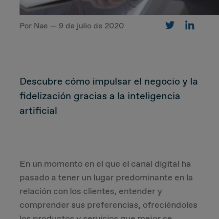
Por Nae — 9 de julio de 2020
CUSTOMER
Value Proposal & Strategy
Descubre cómo impulsar el negocio y la
Marketing Strategy
fidelización gracias a la inteligencia
artificial
Sales Strategy
Customer Management Strategy
En un momento en el que el canal digital ha
Customer Experience
pasado a tener un lugar predominante en la
relación con los clientes, entender y
DEAL & STRATEGY
comprender sus preferencias, ofreciéndoles
los productos y servicios que mejor se