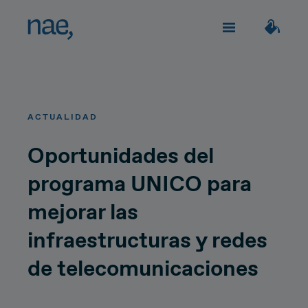
Servicios
Elige los tags que mejor te definan:
ACTUALIDAD
Veloz
Trendy
TECHNOLOGY
Sobre Nae
Oportunidades del
programa UNICO para
Decidida
Perfeccionista
Impacto social
Network Strategy
mejorar las
Alegre
Clásica
Network Deployment
infraestructuras y redes
Únete
de telecomunicaciones
Network Operations
Extrovertida
Creativa
¿Hablamos?
Hiperconnectivity