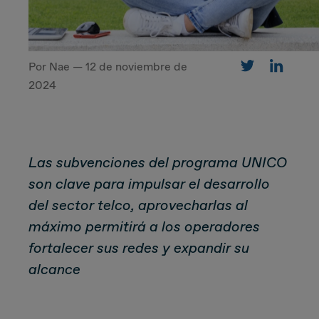
CUSTOMER
Por Nae — 12 de noviembre de
2024
Value Proposal & Strategy
Marketing Strategy
Las subvenciones del programa UNICO
Sales Strategy
son clave para impulsar el desarrollo
del sector telco, aprovecharlas al
Customer Management Strategy
máximo permitirá a los operadores
fortalecer sus redes y expandir su
Customer Experience
alcance
DEAL & STRATEGY