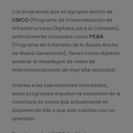
Los programas que se agrupan dentro de
Due Diligence
UNICO
(Programa de Universalización de
Infraestructuras Digitales para la Cohesión),
Carve-out
anteriormente conocidos como
PEBA
Post Merger Integration
(Programa de Extensión de la Banda Ancha
de Nueva Generación), tienen como objetivo
Business Strategy
acelerar el despliegue de redes de
telecomunicaciones de muy alta velocidad.
Market Strategy & Screening Analysis
Gracias a las subvenciones concedidas,
Performance Transformation
estos programas impulsan la expansión de la
cobertura en zonas que actualmente no
disponen de ella o que solo cuentan con un
operador.