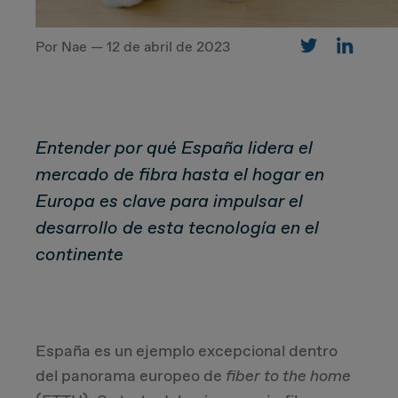
Por Nae — 12 de abril de 2023
CUSTOMER
Value Proposal & Strategy
Entender por qué España lidera el
Marketing Strategy
mercado de fibra hasta el hogar en
Europa es clave para impulsar el
Sales Strategy
desarrollo de esta tecnología en el
continente
Customer Management Strategy
Customer Experience
España es un ejemplo excepcional dentro
DEAL & STRATEGY
del panorama europeo de
fiber to the home