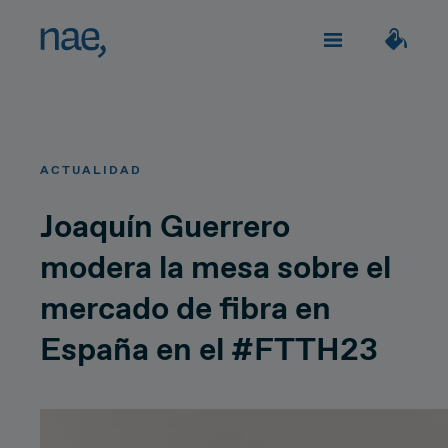
Servicios
Elige los tags que mejor te definan:
ACTUALIDAD
Veloz
Trendy
TECHNOLOGY
Sobre Nae
Joaquín Guerrero
modera la mesa sobre el
Decidida
Perfeccionista
Impacto social
Network Strategy
mercado de fibra en
Alegre
Clásica
Network Deployment
España en el #FTTH23
Únete
Network Operations
Extrovertida
Creativa
¿Hablamos?
Hiperconnectivity