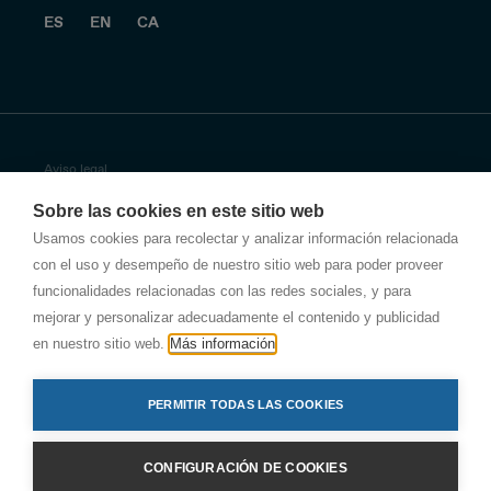
ES
EN
CA
Aviso legal
Sobre las cookies en este sitio web
Política de privacidad
Usamos cookies para recolectar y analizar información relacionada
con el uso y desempeño de nuestro sitio web para poder proveer
Política de privacidad de Antala
funcionalidades relacionadas con las redes sociales, y para
Política de empresa
mejorar y personalizar adecuadamente el contenido y publicidad
en nuestro sitio web.
Más información
Otras políticas de seguridad
PERMITIR TODAS LAS COOKIES
Política de cookies
© Nae
CONFIGURACIÓN DE COOKIES