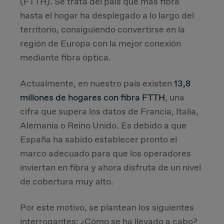
(FTTH). Se trata del país que más fibra
hasta el hogar ha desplegado a lo largo del
Due Diligence
territorio, consiguiendo convertirse en la
región de Europa con la mejor conexión
Carve-out
mediante fibra óptica.
Post Merger Integration
Actualmente, en nuestro país existen
13,8
millones de hogares con fibra FTTH
, una
Business Strategy
cifra que supera los datos de Francia, Italia,
Alemania o Reino Unido. Es debido a que
Market Strategy & Screening Analysis
España ha sabido establecer pronto el
marco adecuado para que los operadores
Performance Transformation
inviertan en fibra y ahora disfruta de un nivel
de cobertura muy alto.
Por este motivo, se plantean los siguientes
interrogantes: ¿Cómo se ha llevado a cabo?