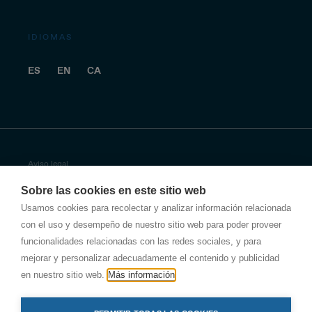
IDIOMAS
ES
EN
CA
Aviso legal
Sobre las cookies en este sitio web
Política de privacidad
Usamos cookies para recolectar y analizar información relacionada
con el uso y desempeño de nuestro sitio web para poder proveer
Política de privacidad de Antala
funcionalidades relacionadas con las redes sociales, y para
Política de empresa
mejorar y personalizar adecuadamente el contenido y publicidad
en nuestro sitio web.
Más información
Otras políticas de seguridad