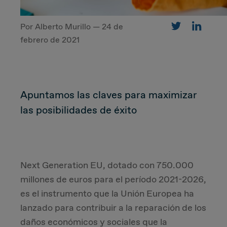
Por Alberto Murillo — 24 de
CUSTOMER
febrero de 2021
Value Proposal & Strategy
Apuntamos las claves para maximizar
Marketing Strategy
las posibilidades de éxito
Sales Strategy
Customer Management Strategy
Next Generation EU, dotado con 750.000
Customer Experience
millones de euros para el período 2021-2026,
es el instrumento que la Unión Europea ha
lanzado para contribuir a la reparación de los
DEAL & STRATEGY
daños económicos y sociales que la