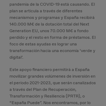
pandemia de la COVID-19 está causando. El
Due Diligence
plan se articula a través de diferentes
mecanismos y programas y España recibirá
Carve-out
140.000 M€ de la dotación total del Next
Generation EU, unos 70.000 M€ a fondo
Post Merger Integration
perdido y el resto en forma de préstamos. El
foco de estas ayudas es lograr una
Business Strategy
transformación hacia una economía ‘verde y
digital’.
Market Strategy & Screening Analysis
Este apoyo financiero permitirá a España
Performance Transformation
movilizar grandes volúmenes de inversión en
el período 2021-2023, que serán canalizados
a través del Plan de Recuperación,
Transformación y Resiliencia (PRTR), o
“España Puede”. Nos encontramos, por lo