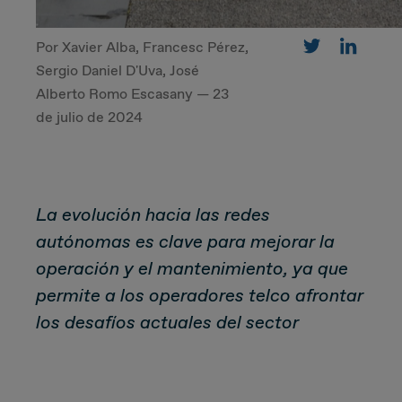
Por Xavier Alba, Francesc Pérez,
CUSTOMER
Sergio Daniel D'Uva, José
Alberto Romo Escasany — 23
de julio de 2024
Value Proposal & Strategy
Marketing Strategy
La evolución hacia las redes
Sales Strategy
autónomas es clave para mejorar la
operación y el mantenimiento, ya que
Customer Management Strategy
permite a los operadores telco afrontar
Customer Experience
los desafíos actuales del sector
DEAL & STRATEGY