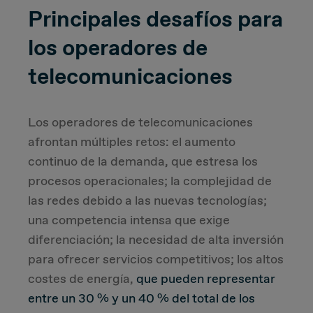
Principales desafíos para
Due Diligence
los operadores de
Carve-out
telecomunicaciones
Post Merger Integration
Los operadores de telecomunicaciones
afrontan múltiples retos: el aumento
Business Strategy
continuo de la demanda, que estresa los
Market Strategy & Screening Analysis
procesos operacionales; la complejidad de
las redes debido a las nuevas tecnologías;
Performance Transformation
una competencia intensa que exige
diferenciación; la necesidad de alta inversión
para ofrecer servicios competitivos; los altos
costes de energía,
que pueden representar
entre un 30 % y un 40 % del total de los