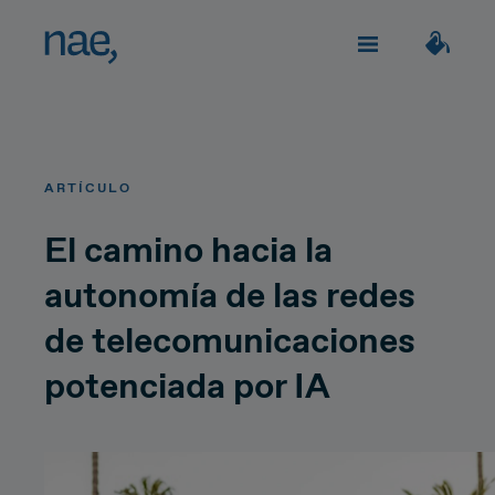
Servicios
Elige los tags que mejor te definan:
ARTÍCULO
Veloz
Trendy
TECHNOLOGY
Sobre Nae
El camino hacia la
autonomía de las redes
Decidida
Perfeccionista
Impacto social
Network Strategy
de telecomunicaciones
Alegre
Clásica
Network Deployment
potenciada por IA
Únete
Network Operations
Extrovertida
Creativa
¿Hablamos?
Hiperconnectivity