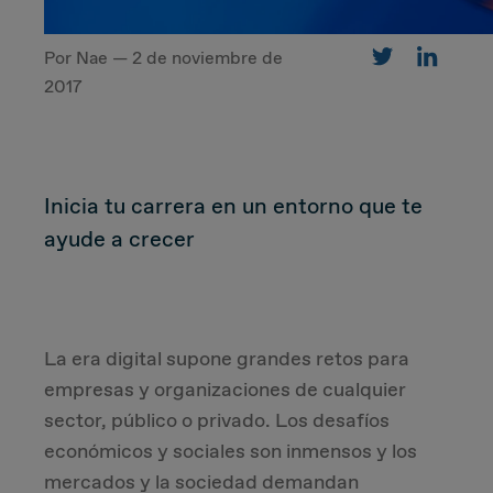
Por Nae — 2 de noviembre de
CUSTOMER
2017
Value Proposal & Strategy
Inicia tu carrera en un entorno que te
Marketing Strategy
ayude a crecer
Sales Strategy
Customer Management Strategy
La era digital supone grandes retos para
Customer Experience
empresas y organizaciones de cualquier
sector, público o privado. Los desafíos
económicos y sociales son inmensos y los
DEAL & STRATEGY
mercados y la sociedad demandan