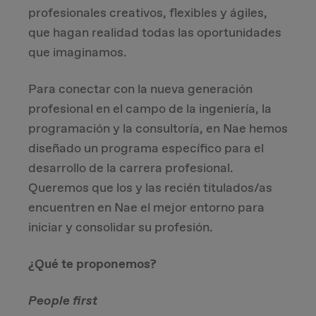
profesionales creativos, flexibles y ágiles,
Due Diligence
que hagan realidad todas las oportunidades
que imaginamos.
Carve-out
Para conectar con la nueva generación
Post Merger Integration
profesional en el campo de la ingeniería, la
programación y la consultoría, en Nae hemos
Business Strategy
diseñado un programa específico para el
desarrollo de la carrera profesional.
Market Strategy & Screening Analysis
Queremos que los y las recién titulados/as
encuentren en Nae el mejor entorno para
Performance Transformation
iniciar y consolidar su profesión.
¿Qué te proponemos?
People first