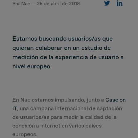
Por Nae — 25 de abril de 2018
CUSTOMER
Estamos buscando usuarios/as que
Value Proposal & Strategy
quieran colaborar en un estudio de
medición de la experiencia de usuario a
Marketing Strategy
nivel europeo.
Sales Strategy
Customer Management Strategy
En Nae estamos impulsando, junto a
Case on
IT
, una campaña internacional de captación
Customer Experience
de usuarios/as para medir la calidad de la
conexión a internet en varios países
DEAL & STRATEGY
europeos.