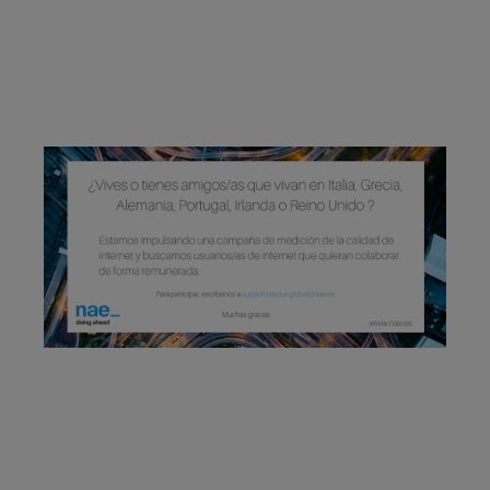
Due Diligence
Carve-out
Post Merger Integration
Business Strategy
Market Strategy & Screening Analysis
Performance Transformation