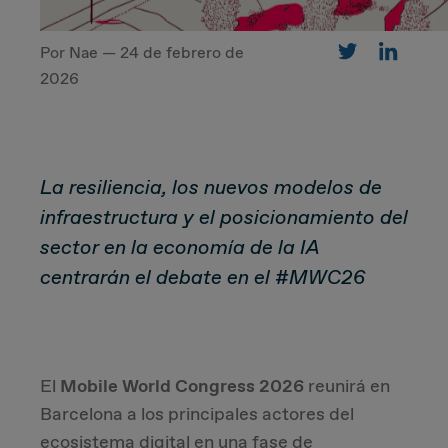
Por Nae — 24 de febrero de
CUSTOMER
2026
Value Proposal & Strategy
La resiliencia, los nuevos modelos de
Marketing Strategy
infraestructura y el posicionamiento del
Sales Strategy
sector en la economía de la IA
centrarán el debate en el #MWC26
Customer Management Strategy
Customer Experience
El
Mobile World Congress 2026
reunirá en
DEAL & STRATEGY
Barcelona a los principales actores del
ecosistema digital en una fase de