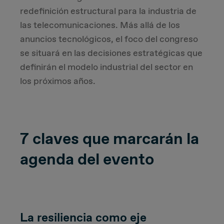
redefinición estructural para la industria de
Due Diligence
las telecomunicaciones. Más allá de los
anuncios tecnológicos, el foco del congreso
Carve-out
se situará en las decisiones estratégicas que
definirán el modelo industrial del sector en
Post Merger Integration
los próximos años.
Business Strategy
Market Strategy & Screening Analysis
7 claves que marcarán la
agenda del evento
Performance Transformation
La resiliencia como eje