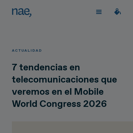
Servicios
Elige los tags que mejor te definan:
ACTUALIDAD
Veloz
Trendy
TECHNOLOGY
Sobre Nae
7 tendencias en
telecomunicaciones que
Decidida
Perfeccionista
Impacto social
Network Strategy
veremos en el Mobile
Alegre
Clásica
Network Deployment
World Congress 2026
Únete
Network Operations
Extrovertida
Creativa
¿Hablamos?
Hiperconnectivity