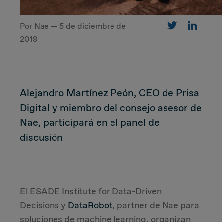
Por Nae — 5 de diciembre de
CUSTOMER
2018
Value Proposal & Strategy
Alejandro Martínez Peón, CEO de Prisa
Marketing Strategy
Digital y miembro del consejo asesor de
Sales Strategy
Nae, participará en el panel de
discusión
Customer Management Strategy
Customer Experience
El ESADE Institute for Data-Driven
DEAL & STRATEGY
Decisions y
DataRobot
, partner de Nae para
soluciones de machine learning, organizan