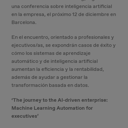
una conferencia sobre inteligencia artificial
Due Diligence
en la empresa, el próximo 12 de diciembre en
Barcelona.
Carve-out
En el encuentro, orientado a profesionales y
Post Merger Integration
ejecutivos/as, se expondrán casos de éxito y
cómo los sistemas de aprendizaje
Business Strategy
automático y de inteligencia artificial
aumentan la eficiencia y la rentabilidad,
Market Strategy & Screening Analysis
además de ayudar a gestionar la
transformación basada en datos.
Performance Transformation
‘The journey to the AI-driven enterprise:
Machine Learning Automation for
executives’