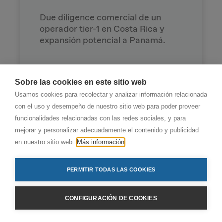
Due diligence comercial de un
operador tier-1 en Costa Rica y
expansión potencial a Panamá.
Sobre las cookies en este sitio web
Usamos cookies para recolectar y analizar información relacionada
con el uso y desempeño de nuestro sitio web para poder proveer
funcionalidades relacionadas con las redes sociales, y para
mejorar y personalizar adecuadamente el contenido y publicidad
en nuestro sitio web.
Más información
Estrategia de recaudación de
Fondos NextGenerationEU
PERMITIR TODAS LAS COOKIES
Definició de l'estratègia d'aquisició.
Desenvolupament del pla de
CONFIGURACIÓN DE COOKIES
negoci/inversió vinculat a cada
projecte.