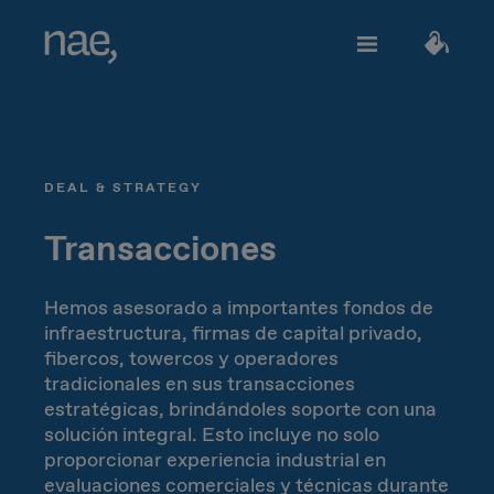
Servicios
Elige los tags que mejor te definan:
DEAL & STRATEGY
Veloz
Trendy
TECHNOLOGY
Sobre Nae
Transacciones
Decidida
Perfeccionista
Impacto social
Network Strategy
Hemos asesorado a importantes fondos de
infraestructura, firmas de capital privado,
Alegre
Clásica
fibercos, towercos y operadores
Network Deployment
Únete
tradicionales en sus transacciones
estratégicas, brindándoles soporte con una
Network Operations
Extrovertida
Creativa
solución integral. Esto incluye no solo
¿Hablamos?
proporcionar experiencia industrial en
Hiperconnectivity
evaluaciones comerciales y técnicas durante