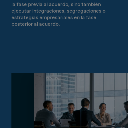
Inocente
Ordenada
la fase previa al acuerdo, sino también
#BarómetroTelco
ejecutar integraciones, segregaciones o
Systems Advisory
estrategias empresariales en la fase
Tímida
Seria
posterior al acuerdo.
Cloud
#BarómetroTelcoColombia
Moderna
Nerviosa
IT Governance
ES
Detallista
OPERATIONS
EN
Trabajadora/Constante
Operations Strategy
CA
Alocada
Improvisadora
Digital Operations
Geek
Tranquila
Target Operating Model
Operations Programs