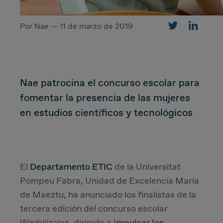
Por Nae — 11 de marzo de 2019
CUSTOMER
Value Proposal & Strategy
Nae patrocina el concurso escolar para
Marketing Strategy
fomentar la presencia de las mujeres
en estudios científicos y tecnológicos
Sales Strategy
Customer Management Strategy
El
Departamento ETIC
de la Universitat
Customer Experience
Pompeu Fabra, Unidad de Excelencia María
de Maeztu, ha anunciado los finalistas de la
DEAL & STRATEGY
tercera edición del concurso escolar
Wisibilízalas, dirigido a
impulsar los