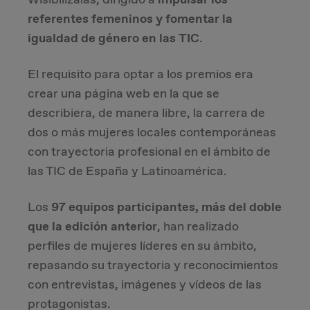
referentes femeninos y fomentar la
Due Diligence
igualdad de género en las TIC
.
Carve-out
El requisito para optar a los premios era
crear una página web en la que se
Post Merger Integration
describiera, de manera libre, la carrera de
dos o más mujeres locales contemporáneas
Business Strategy
con trayectoria profesional en el ámbito de
las TIC de España y Latinoamérica.
Market Strategy & Screening Analysis
Los
97 equipos participantes, más del doble
Performance Transformation
que la edición anterior
, han realizado
perfiles de mujeres líderes en su ámbito,
repasando su trayectoria y reconocimientos
con entrevistas, imágenes y vídeos de las
protagonistas.