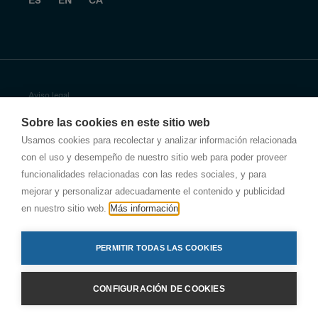
Aviso legal
Sobre las cookies en este sitio web
Política de privacidad
Usamos cookies para recolectar y analizar información relacionada
con el uso y desempeño de nuestro sitio web para poder proveer
Política de privacidad de Antala
funcionalidades relacionadas con las redes sociales, y para
Política de empresa
mejorar y personalizar adecuadamente el contenido y publicidad
en nuestro sitio web.
Más información
Otras políticas de seguridad
PERMITIR TODAS LAS COOKIES
Política de cookies
© Nae
CONFIGURACIÓN DE COOKIES