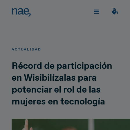
Servicios
Elige los tags que mejor te definan:
ACTUALIDAD
Veloz
Trendy
TECHNOLOGY
Sobre Nae
Récord de participación
en Wisibilízalas para
Decidida
Perfeccionista
Impacto social
Network Strategy
potenciar el rol de las
Alegre
Clásica
Network Deployment
mujeres en tecnología
Únete
Network Operations
Extrovertida
Creativa
¿Hablamos?
Hiperconnectivity