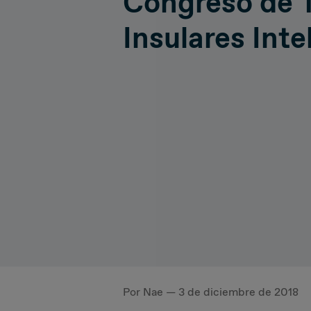
Congreso de T
Hiperconnectivity
Operatio
Insulares Inte
Systems Advisory
Cloud
IT Governance
Por Nae — 3 de diciembre de 2018