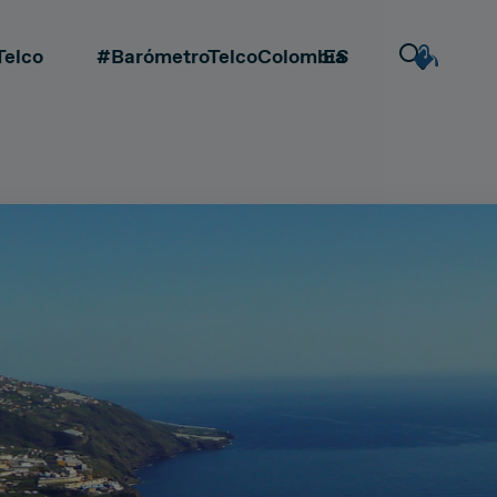
Telco
#BarómetroTelcoColombia
ES
EN
DEAL & STRATEGY
Extrovertida
Creativa
CA
Due Diligence
Detallista
Carve-out
la
Post Merger Integration