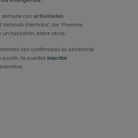
ios Inteligentes’
.
na semana con
actividades
l Vehículo Eléctrico’, los ‘Premios
y un hackatón, entre otros.
onentes han confirmado su asistencia
en acudir, te puedes
inscribir
diciembre.