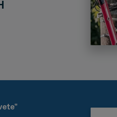
H
vete"