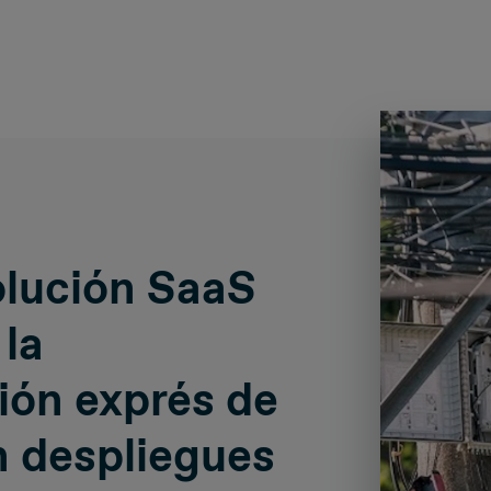
olución SaaS
 la
ión exprés de
n despliegues