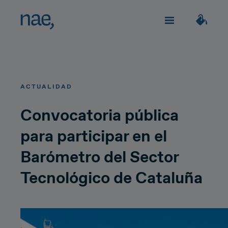
Servicios
Elige los tags que mejor te definan:
ACTUALIDAD
Veloz
Trendy
TECHNOLOGY
Sobre Nae
Convocatoria pública
para participar en el
Decidida
Perfeccionista
Impacto social
Network Strategy
Barómetro del Sector
Alegre
Clásica
Network Deployment
Tecnológico de Cataluña
Únete
Network Operations
Extrovertida
Creativa
¿Hablamos?
Hiperconnectivity