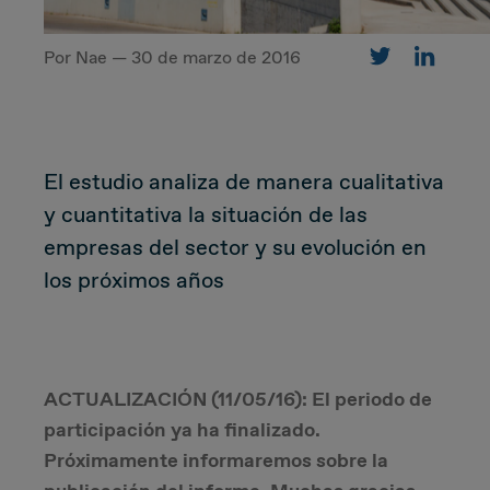
Por Nae — 30 de marzo de 2016
CUSTOMER
Value Proposal & Strategy
El estudio analiza de manera cualitativa
Marketing Strategy
y cuantitativa la situación de las
empresas del sector y su evolución en
Sales Strategy
los próximos años
Customer Management Strategy
Customer Experience
ACTUALIZACIÓN (11/05/16): El periodo de
participación ya ha finalizado.
DEAL & STRATEGY
Próximamente informaremos sobre la