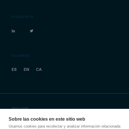
SÍGUENOS
IDIOMAS
ES
EN
CA
Aviso legal
Sobre las cookies en este sitio web
Política de privacidad
Usamos cookies para recolectar y analizar información relacionada