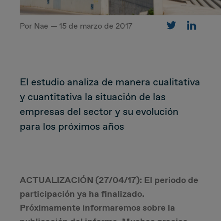
Por Nae — 15 de marzo de 2017
CUSTOMER
Value Proposal & Strategy
El estudio analiza de manera cualitativa
Marketing Strategy
y cuantitativa la situación de las
empresas del sector y su evolución
Sales Strategy
para los próximos años
Customer Management Strategy
Customer Experience
ACTUALIZACIÓN (27/04/17): El periodo de
participación ya ha finalizado.
DEAL & STRATEGY
Próximamente informaremos sobre la