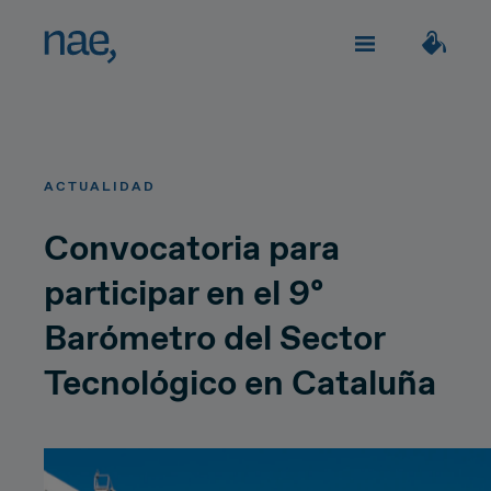
Servicios
Elige los tags que mejor te definan:
ACTUALIDAD
Veloz
Trendy
TECHNOLOGY
Sobre Nae
Convocatoria para
participar en el 9º
Decidida
Perfeccionista
Impacto social
Network Strategy
Barómetro del Sector
Alegre
Clásica
Network Deployment
Tecnológico en Cataluña
Únete
Network Operations
Extrovertida
Creativa
¿Hablamos?
Hiperconnectivity