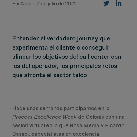
Por Nae — 7 de julio de 2022
CUSTOMER
Entender el verdadero journey que
Value Proposal & Strategy
experimenta el cliente o conseguir
alinear los objetivos del call center con
Marketing Strategy
los del operador, los principales retos
que afronta el sector telco
Sales Strategy
Customer Management Strategy
Customer Experience
Hace unas semanas participamos en la
Process Excellence Week
de Celonis con una
sesión virtual en la que Rosa Megía y Ricardo
DEAL & STRATEGY
Bassoi, especialistas en excelencia