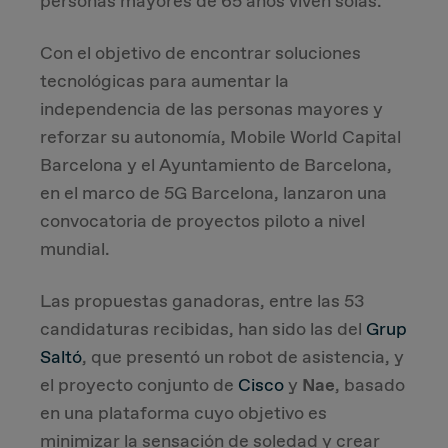
personas mayores de 65 años viven solas.
Due Diligence
Con el objetivo de encontrar soluciones
tecnológicas para aumentar la
Carve-out
independencia de las personas mayores y
reforzar su autonomía, Mobile World Capital
Post Merger Integration
Barcelona y el Ayuntamiento de Barcelona,
en el marco de 5G Barcelona, lanzaron una
Business Strategy
convocatoria de proyectos piloto a nivel
mundial.
Market Strategy & Screening Analysis
Las propuestas ganadoras, entre las 53
Performance Transformation
candidaturas recibidas, han sido las del
Grup
Saltó
, que presentó un robot de asistencia, y
el proyecto conjunto de
Cisco
y
Nae
, basado
en una plataforma cuyo objetivo es
minimizar la sensación de soledad y crear