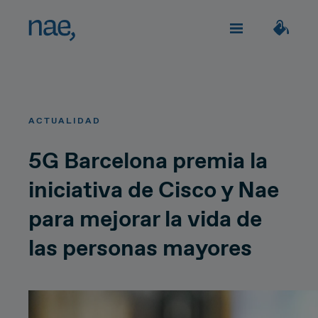
Servicios
Elige los tags que mejor te definan:
ACTUALIDAD
Veloz
Trendy
TECHNOLOGY
Sobre Nae
5G Barcelona premia la
iniciativa de Cisco y Nae
Decidida
Perfeccionista
Impacto social
Network Strategy
para mejorar la vida de
Alegre
Clásica
Network Deployment
las personas mayores
Únete
Network Operations
Extrovertida
Creativa
¿Hablamos?
Hiperconnectivity