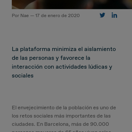
Por Nae — 17 de enero de 2020
CUSTOMER
Value Proposal & Strategy
La plataforma minimiza el aislamiento
Marketing Strategy
de las personas y favorece la
interacción con actividades lúdicas y
Sales Strategy
sociales
Customer Management Strategy
Customer Experience
El envejecimiento de la población es uno de
los retos sociales más importantes de las
DEAL & STRATEGY
ciudades. En Barcelona, más de 90.000