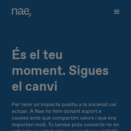
CA
Tria els tags que millor et defineixin:
És el teu
ES
Veloç
Trendy
moment. Sigues
EN
Decidida
Perfeccionista
el canvi
PL
Alegre
Clàssica
Per tenir un impacte positiu a la societat cal
actuar. A Nae ho fem donant suport a
Extrovertida
Creativa
causes amb què compartim valors i que ens
importen molt. Tu també pots convertir-te en