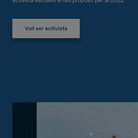
activista escollint el teu propòsit per al 2022.
Innocent
Ordenada
Tímida
Seria
Vull ser activista
Moderna
Nerviosa
Detallista
Treballadora/Constant
Esbojarrada
Improvisadora
Geek
Tranquil·la