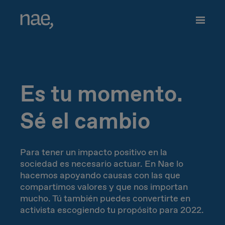
ES
Elige los tags que mejor te definan:
Es tu momento.
EN
Veloz
Trendy
Sé el cambio
CA
Decidida
Perfeccionista
PL
Para tener un impacto positivo en la
Alegre
Clásica
sociedad es necesario actuar. En Nae lo
hacemos apoyando causas con las que
compartimos valores y que nos importan
Extrovertida
Creativa
mucho. Tú también puedes convertirte en
activista escogiendo tu propósito para 2022.